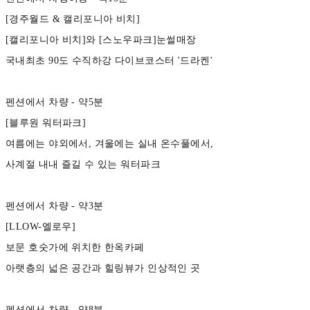
[경주월드 & 캘리포니아 비치]
[캘리포니아 비치]와 [스노우파크]눈썰매장
국내최초 90도 수직하강 다이브코스터 '드라켄'
펜션에서 차량 - 약5분
[블루원 워터파크]
여름에는 야외에서, 겨울에는 실내 온수풀에서,
사계절 내내 즐길 수 있는 워터파크
펜션에서 차량 - 약3분
[LLOW-엘로우]
보문 호숫가에 위치한 한옥카페
아랫층의 넓은 공간과 힐링뷰가 인상적인 곳
펜션에서 차량 - 약8분