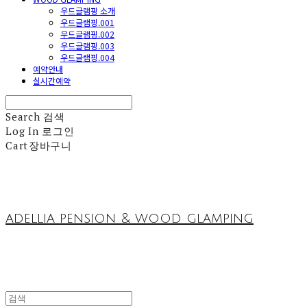
우드글램핑 소개
우드글램핑.001
우드글램핑.002
우드글램핑.003
우드글램핑.004
예약안내
실시간예약
Search
검색
Log In
로그인
Cart
장바구니
adellia pension & wood glamping