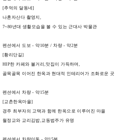
[추억의 달동네]
나혼자산다 촬영지,
7~80년대 생활모습을 볼 수 있는 근대사 박물관
펜션에서 도보 - 약10분 / 차량 - 약2분
[황리단길]
HIP한 카페와 볼거리,맛집이 가득하며,
골목골목 이어진 한옥과 현대적 인테리어가 조화로운 곳
펜션에서 차량 - 약15분
[교촌한옥마을]
경주 최부자의 고택과 함께 한옥으로 이루어진 마을
월정교와 교리김밥,교동법주가 유명
펜션에서 차량이동 - 약15분